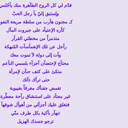
قدّم لي كل الروح الطآهرة منك يآحُلمي
وإستبق إليّ يآ رجل الحبّ
كـ مجنون هآرب من سلطة مريعة النفوذ
كآره الإعتيآد على جبروت المآل
متذمراً من مخطئي القرآر
رآحل عن تلك الإنغمآسآت المُنهكة
وآت إلى دولة لآ تموت معك
محتآج لإحتضآن أجزآء بلسمي النآعم
متكئ على كتف حنآن لإمرأة
حتى ترآك ذآتك
تغمض جفنآك مغرقاً بغيبوبة
غير معتآد على استنشاق رآحة معطّرة
فتغلق عليك أجزآئي من أهوآل شوقهآ
تنهآر بآكية بكل طرف منّي
ترجو جسدك الهزيل