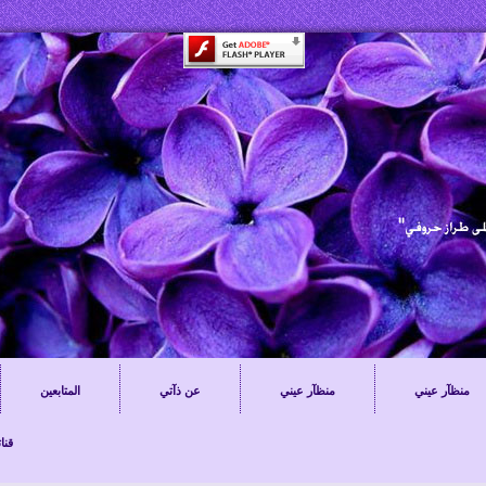
منظآر عيني
منظآر عيني
عن ذآتي
المتابعين
YouTube 