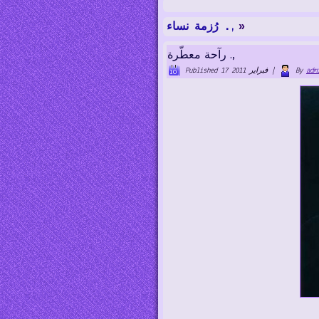
»
رُزمة نساء .,
رآحة معطّرة .,
adm
By
|
17 فبراير 2011
Published