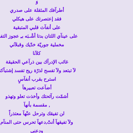
وَ
أطرآفك المثقلة على صدري
فقد إعتصرتك على هيكلي
على أنفآث قلبي المتبقية
على عينآي اللتان بدتا أشْـبَه بـِ عجوز التف
مخملية جوريّة خدّيك وقبلآتي
كلآنا
غائب الإدرآك بين ذرآعي الحقيقة
لآ تبتعد ولآ تفسح لذرّة ريح تفسد إشتبآكن
استرح بقرب أنفآسٍ
أضآعت تعبيرهآ
أشمّت رآئحتك وأخذت تعلو وتهذو
مقسمة بأنهآ ,
لن تفيقك وترحل عنّهآ معتذراً
ولآ تفيقهآ أنتْ,دعهآ تحرس حتى المنآم
ودعني