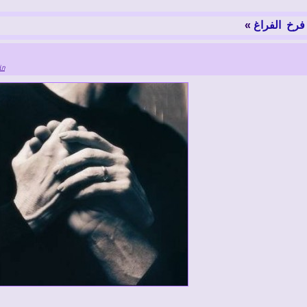
«
.,
in