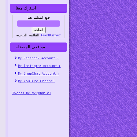
اشترك معنا
ضع ايميلك هنا
FeedBurner
القائمه البريديه
مواقعي المفضله
My Facebook Account :
My Instagram Account :
My SnapChat Account :
My YouTube Channel
Tweets by @wijdan_al