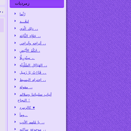
زمرديات
فرخ الفراغ
رُبَّما
لنعُـــد
ذلِك الّذي .،
حَوَّاء الثَّابَتَة .،
أتراحه وأتراحي .،
حُكْمُ الأَبْيَضِ.،
سِنْدِرِيلَّا ،.
الهَيَاكِلِ السَّلْبِيَّةِ .،
قَرَّرْتُ يَا زَمِيل ..
إحترام البسيط .،
مقولة .،
أنياب سلبياتنا وسلالم
النجاح !
كالزمرد ♥
ومآ..
يا مُلهم الأدب .،
موجوعة ساكنه .،