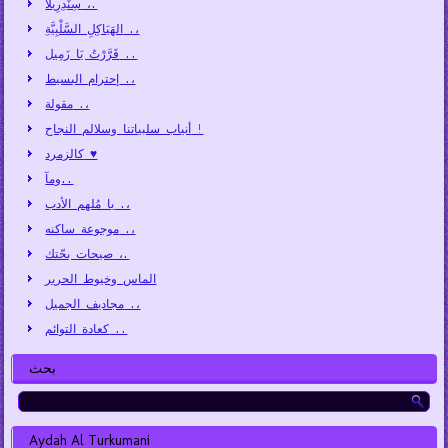
سِنْدِرِيلَّا ،.
الهَيَاكِلِ السَّلْبِيَّةِ .،
قَرَّرْتُ يَا زَمِيل ..
إحترام البسيط .،
مقولة .،
أنياب سلبياتنا وسلالم النجاح !
كالزمرد ♥
ومآ..
يا مُلهم الأدب .،
موجوعة ساكنه .،
صيحات بحّتك ،.
الماس وخيوط الحرير
مجاديف الجميل .،
كعادة التوائم ..
بحث
Aydah Al Turkumani