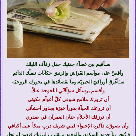
سـأقيم بين غطآء جفنيك حفل زفآف الليلك
وأقصّ على موآسم الفَراش والزنبق حكآيآت تنقلّك الدآئم
سـَأغْرِق أورآقيَ الحبريّة,ومآ بقصآئدهآ في بحورك الروحيّة
وأقسم برسآئل سؤآلآتي اللحوحة عنكْ
أن تزورك ملآمح شوقي كلّ أعوآم مكوثي
أن تزرعك الحيآة بذوراً خيرّة بجذور أحشآئي
أن ترزقك الأحلآم جنآن العمرآن في صدري
وأن تصورّك ذآكرة الإحتوآء فيني شريك دربٍ متكأ على أكتآفي
فـتُبحر بنآ حدود السكون والوجود و نقترب لنرتبك فنعود لنرتحل