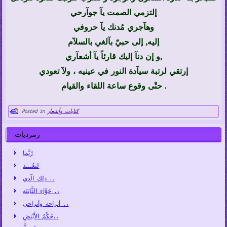
إلتزمي الصمت يآ جوآرحي
وهآجري مُدنك يآ حروفي
إليه, إلى حبيّ بآلغي بالسلآم
و إن دنآ إليك قارئاً يآ أشعآري,
إرتقي لرتبة سيآدة النور في عينيه ، ولآ تعودي
حتْى وقوع ساعة اللقاء والقيام .
كتابات وأشعار
Posted in
زمرديات
رُبَّما
لنعُـــد
ذلِك الّذي .،
حَوَّاء الثَّابَتَة .،
أتراحه وأتراحي .،
حُكْمُ الأَبْيَضِ.،