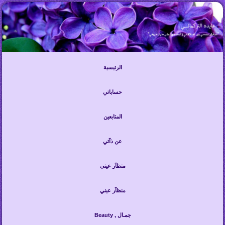
الرئيسية
حساباتي
المتابعين
عن ذآتي
منظآر عيني
منظآر عيني
Beauty , جمـال