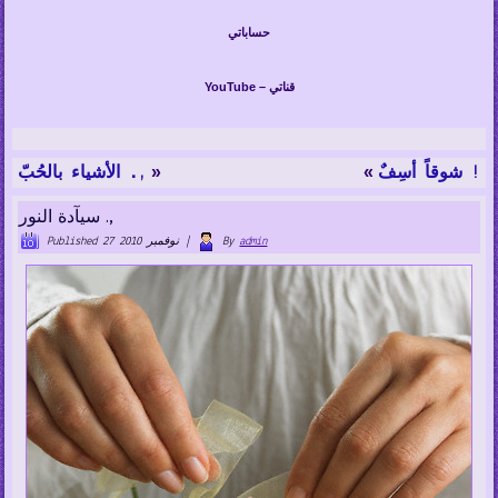
حساباتي
YouTube – قناتي
»
«
شوقاً أسِفٌ !
الأشياء بالحُبّ .,
سيآدة النور .,
admin
By
|
27 نوفمبر 2010
Published