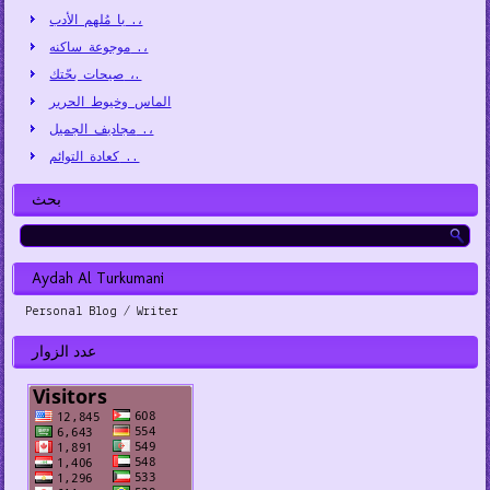
يا مُلهم الأدب .،
موجوعة ساكنه .،
صيحات بحّتك ،.
الماس وخيوط الحرير
مجاديف الجميل .،
كعادة التوائم ..
بحث
Aydah Al Turkumani
Personal Blog / Writer
عدد الزوار