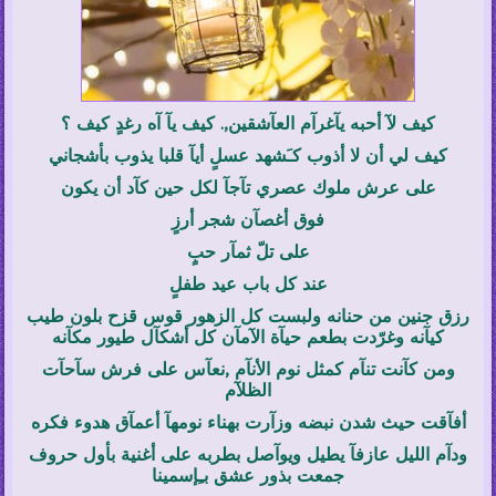
كيف لآ أحبه يآغرآم العآشقين,. كيف يآ آه رغدٍ كيف ؟
كيف لي أن لا أذوب كـَشهد عسلٍ أيآ قلبا يذوب بأشجاني
على عرش ملوك عصري تآجآ لكل حين كآد أن يكون
فوق أغصآن شجر أرزٍ
على تلّ ثمآر حبٍ
عند كل باب عيد طفلٍ
رزق جنين من حنانه ولبست كل الزهور قوس قزح بلون طيب
كيآنه وغرّدت بطعم حيآة الآمآن كل أشكآل طيور مكآنه
ومن كآنت تنآم كمثل نوم الأنآم ,نعآس على فرش سآحآت
الظلآم
أفآقت حيث شدن نبضه وزآرت بهناء نومهآ أعمآق هدوء فكره
ودآم الليل عازفآ يطيل ويوآصل بطربه على أغنية بأول حروف
جمعت بذور عشق بـِإسمينا