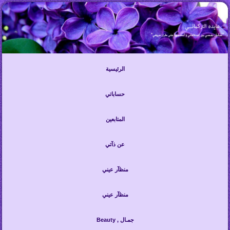
الرئيسية
حساباتي
المتابعين
عن ذآتي
منظآر عيني
منظآر عيني
Beauty , جمـال