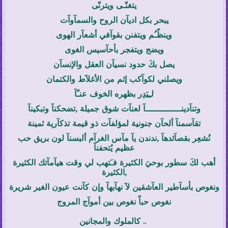
يتغنّـى ويترنّى
يبحر بكل اديآن الروح والسمآوآت
وينظّـُم ويتفنن بقوآفي أشعآر الهوى
ويضج ويتفجر بأحآسيس الغوى
يصل بكَ حدود نسيآن العقل والإنسآن
ويصلني لكوآكب إثم من الأغلآط والكتمان
لـِيَدِر بظهره الخوف عنـّآ
وتنآدينــــــــــــــآ لعنآت شوق جميلة ,تضحكنآ وتبكينآ
تقآسمنآ ألحآن جنونية لمؤلفآت ذو قيمة تذكآرية ثمينة
نُشعِر بقصآئدهآ ,ندندن يآ مآس الغرآم ألبسنآ لون بريق حب
عظيم يُتحفنآ
أهب لكَ سطور بوحيَ الكثيرة فـَ
تهب لي وقت هيآمآتك الكثيرة
,الكثيرة
ونغوص بأسآطير العآشقين لآ نهآبهآ وإن كآنت عيون الغير شريرة
نغوص حباّ نغوص بين أموآج المروج
كالملوك والمجانين ..