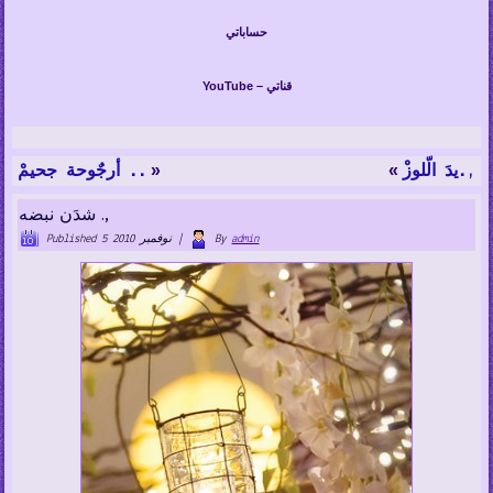
حساباتي
YouTube – قناتي
»
«
ْيدَ الّلوز.,
أرجٌوحة جحيمْ ..
شدَن نبضه .,
admin
By
|
5 نوفمبر 2010
Published