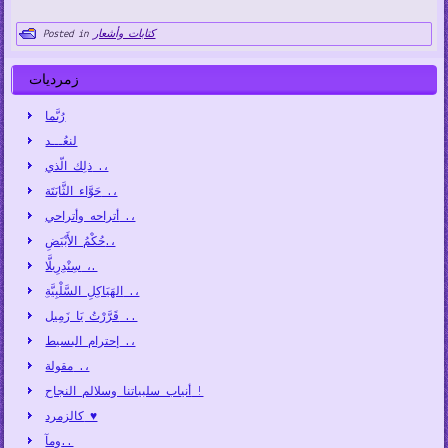
كتابات وأشعار
Posted in
زمرديات
رُبَّما
لنعُـــد
ذلِك الّذي .،
حَوَّاء الثَّابَتَة .،
أتراحه وأتراحي .،
حُكْمُ الأَبْيَضِ.،
سِنْدِرِيلَّا ،.
الهَيَاكِلِ السَّلْبِيَّةِ .،
قَرَّرْتُ يَا زَمِيل ..
إحترام البسيط .،
مقولة .،
أنياب سلبياتنا وسلالم النجاح !
كالزمرد ♥
ومآ..